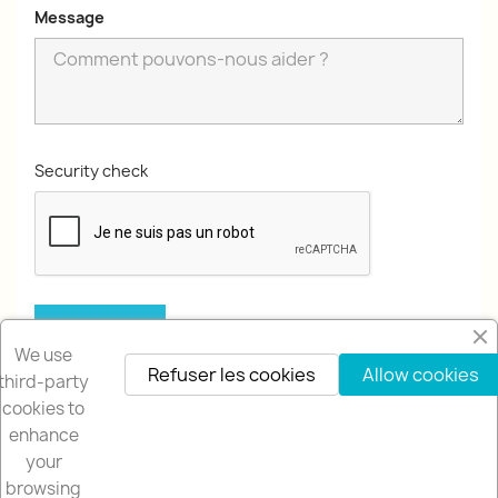
Message
Security check
We use
Refuser les cookies
Allow cookies
third-party
cookies to
enhance
your
browsing