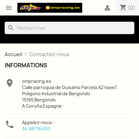
shopping_cart


(0)
search
Accueil
Contactez-nous
INFORMATIONS

ompracing.es
Calle parroquia de Guisamo Parcela A2 nave7.
Poligono industrial de Bergondo
15165 Bergondo
A Coruña Espagne

Appelez-nous :
34 981784955