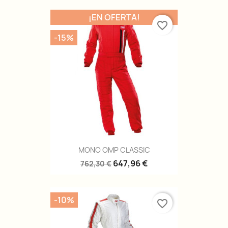
¡EN OFERTA!
favorite_border
-15%
MONO OMP CLASSIC
647,96 €
762,30 €
-10%
favorite_border