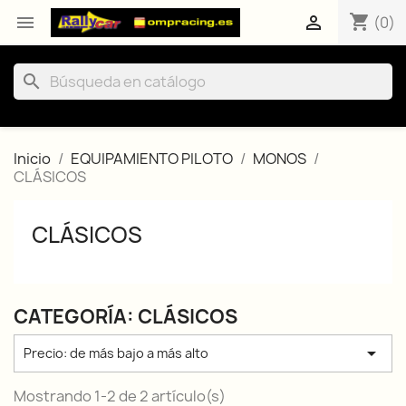
shopping_cart


(0)
search
Inicio
EQUIPAMIENTO PILOTO
MONOS
CLÁSICOS
CLÁSICOS
CATEGORÍA: CLÁSICOS

Precio: de más bajo a más alto
Mostrando 1-2 de 2 artículo(s)