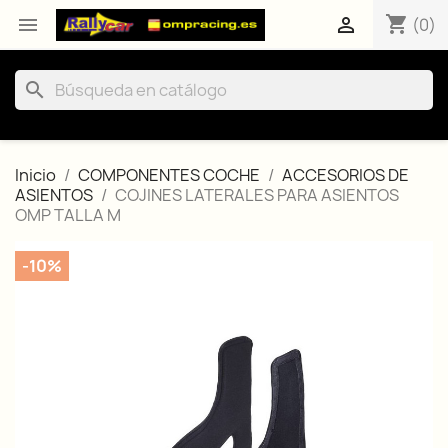
shopping_cart


(0)
search
Inicio
COMPONENTES COCHE
ACCESORIOS DE
ASIENTOS
COJINES LATERALES PARA ASIENTOS
OMP TALLA M
-10%