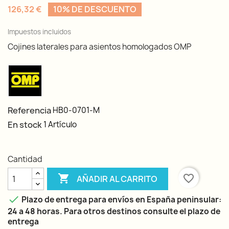
126,32 €
10% DE DESCUENTO
Impuestos incluidos
Cojines laterales para asientos homologados OMP
Referencia
HB0-0701-M
En stock
1 Artículo
Cantidad

favorite_border
AÑADIR AL CARRITO

Plazo de entrega para envíos en España peninsular:
24 a 48 horas. Para otros destinos consulte el plazo de
entrega