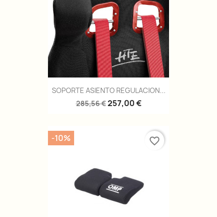
SOPORTE ASIENTO REGULACION...
257,00 €
285,56 €
-10%
favorite_border