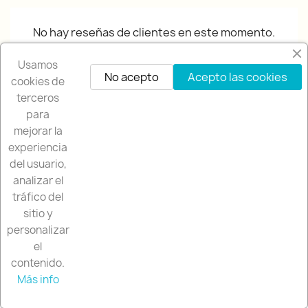
No hay reseñas de clientes en este momento.
Usamos
No acepto
Acepto las cookies
cookies de
terceros
para
mejorar la
experiencia
NUESTRA EMPRESA

del usuario,
analizar el
NUESTRA TIENDA

tráfico del
sitio y
SU CUENTA

personalizar
el
contenido.
INFORMACIÓN DE LA TIENDA
keyboard_arrow_down
Más info
© 2026 - OMPracing.es by Rallycar
Contactar por WhatsApp