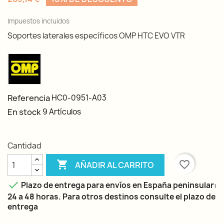
Impuestos incluidos
Soportes laterales específicos OMP HTC EVO VTR
Referencia
HC0-0951-A03
En stock
9 Artículos
Cantidad

favorite_border
AÑADIR AL CARRITO

Plazo de entrega para envíos en España peninsular:
24 a 48 horas. Para otros destinos consulte el plazo de
entrega