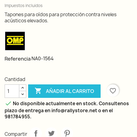
Impuestos incluidos
Tapones para oídos para protección contra niveles
acústicos elevados.
Referencia
NA0-1564
Cantidad

favorite_border
AÑADIR AL CARRITO

No disponible actualmente en stock. Consultenos
plazo de entrega en info@rallystore.net o en el
981784955.
Compartir