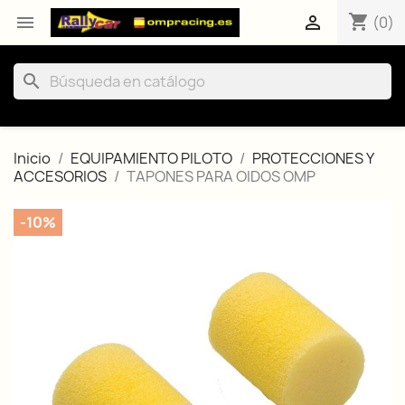
shopping_cart


(0)
search
Inicio
EQUIPAMIENTO PILOTO
PROTECCIONES Y
ACCESORIOS
TAPONES PARA OIDOS OMP
-10%