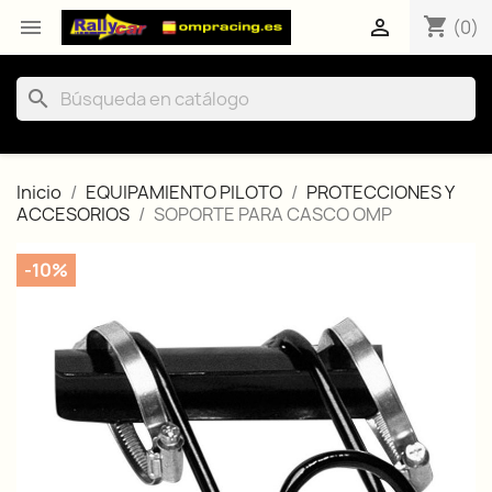
shopping_cart


(0)
search
Inicio
EQUIPAMIENTO PILOTO
PROTECCIONES Y
ACCESORIOS
SOPORTE PARA CASCO OMP
-10%