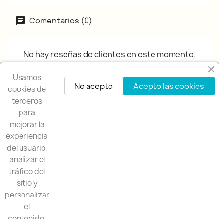
Comentarios (0)
No hay reseñas de clientes en este momento.
Usamos
No acepto
Acepto las cookies
cookies de
terceros
para
mejorar la
experiencia
NUESTRA EMPRESA

del usuario,
analizar el
NUESTRA TIENDA

tráfico del
sitio y
SU CUENTA

personalizar
el
contenido.