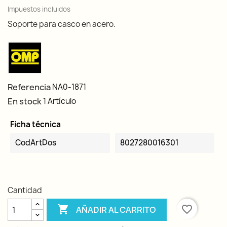
Impuestos incluidos
Soporte para casco en acero.
Referencia
NA0-1871
En stock
1 Artículo
Ficha técnica
CodArtDos
8027280016301
Cantidad

favorite_border
AÑADIR AL CARRITO