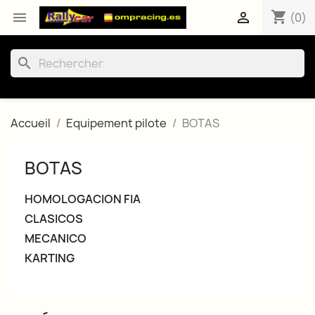
shopping_cart


(0)
search
Accueil
Equipement pilote
BOTAS
BOTAS
HOMOLOGACION FIA
CLASICOS
MECANICO
KARTING