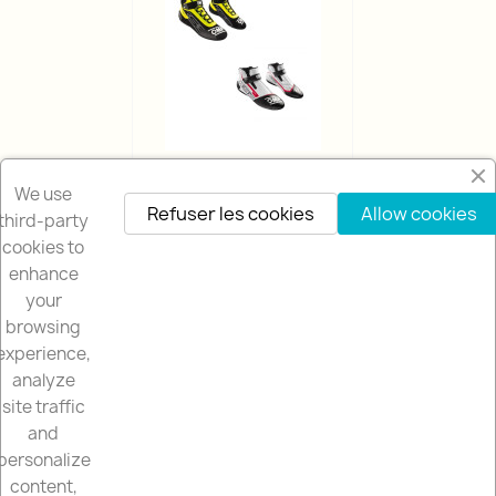
KARTING
We use
Refuser les cookies
Allow cookies
third-party
cookies to
enhance
your
browsing
NOTRE SOCIETÉ

experience,
analyze
NOTRE BOUTIQUE

site traffic
and
VOTRE COMPTE

personalize
content,