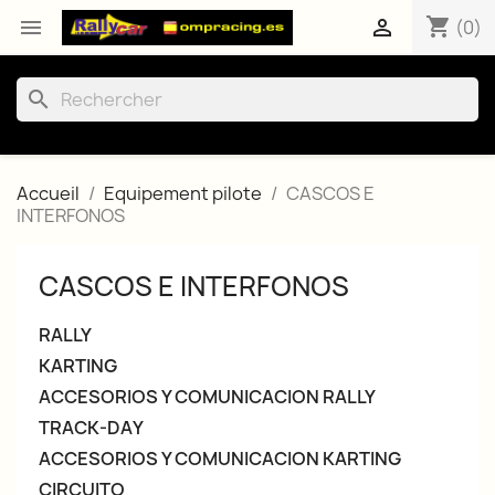
shopping_cart


(0)
search
Accueil
Equipement pilote
CASCOS E
INTERFONOS
CASCOS E INTERFONOS
RALLY
KARTING
ACCESORIOS Y COMUNICACION RALLY
TRACK-DAY
ACCESORIOS Y COMUNICACION KARTING
CIRCUITO