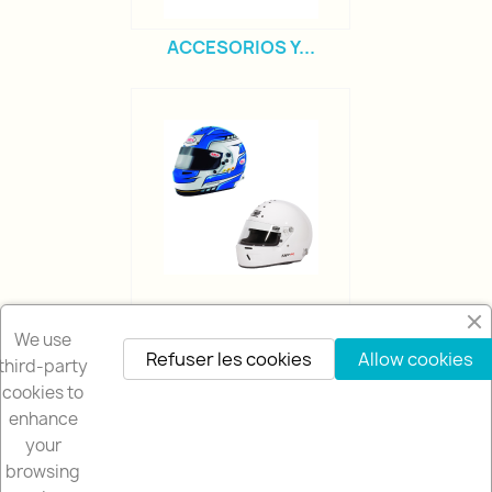
ACCESORIOS Y...
CIRCUITO
We use
Refuser les cookies
Allow cookies
third-party
cookies to
enhance
your
browsing
NOTRE SOCIETÉ
