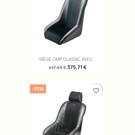
SIÈGE OMP CLASSIC AVEC...
375,71 €
417,45 €
-10%
favorite_border