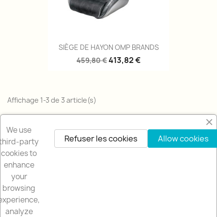
SIÈGE DE HAYON OMP BRANDS
413,82 €
459,80 €
Affichage 1-3 de 3 article(s)
Retour en haut

We use
Refuser les cookies
Allow cookies
third-party
cookies to
enhance
your
browsing
NOTRE SOCIETÉ

experience,
analyze