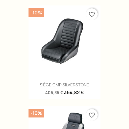
-10%
favorite_border
SIÈGE OMP SILVERSTONE
364,82 €
405,35 €
-10%
favorite_border