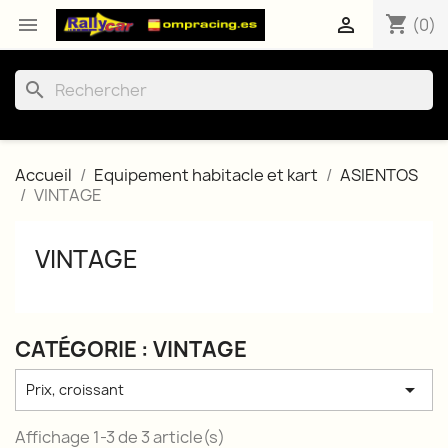
shopping_cart


(0)
search
Accueil
Equipement habitacle et kart
ASIENTOS
VINTAGE
VINTAGE
CATÉGORIE : VINTAGE

Prix, croissant
Affichage 1-3 de 3 article(s)