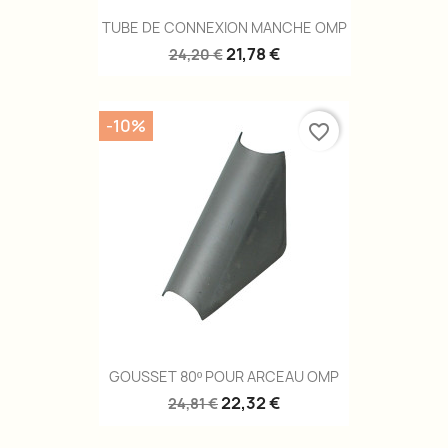
TUBE DE CONNEXION MANCHE OMP
21,78 €
24,20 €
-10%
favorite_border
GOUSSET 80º POUR ARCEAU OMP
22,32 €
24,81 €