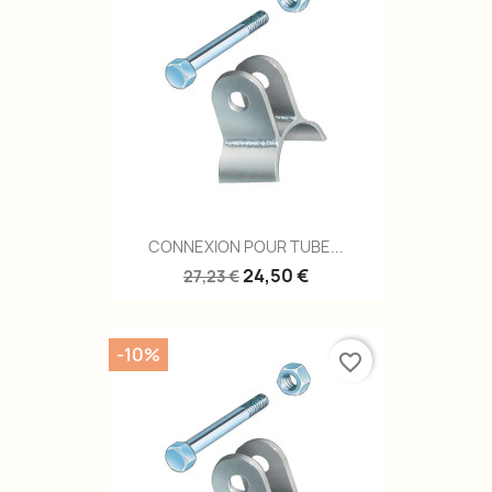
CONNEXION POUR TUBE...
24,50 €
27,23 €
-10%
favorite_border