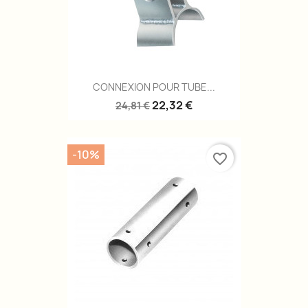
CONNEXION POUR TUBE...
22,32 €
24,81 €
-10%
favorite_border