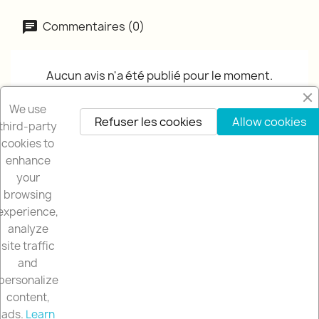
Commentaires (0)
Aucun avis n'a été publié pour le moment.
We use
Refuser les cookies
Allow cookies
third-party
cookies to
enhance
your
browsing
NOTRE SOCIETÉ

experience,
analyze
NOTRE BOUTIQUE

site traffic
and
VOTRE COMPTE

personalize
content,
ads.
Learn
INFORMATIONS
keyboard_arrow_down