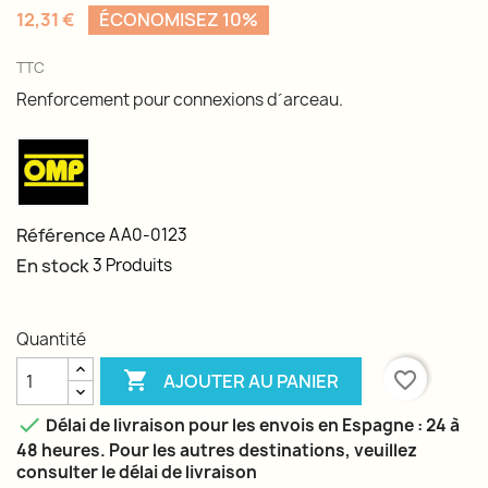
12,31 €
ÉCONOMISEZ 10%
TTC
Renforcement pour connexions d´arceau.
Référence
AA0-0123
En stock
3 Produits
Quantité

favorite_border
AJOUTER AU PANIER

Délai de livraison pour les envois en Espagne : 24 à
48 heures. Pour les autres destinations, veuillez
consulter le délai de livraison