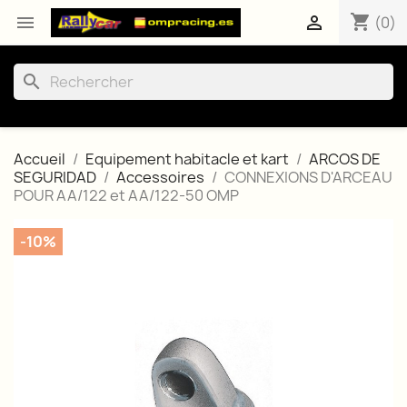
shopping_cart


(0)
search
Accueil
Equipement habitacle et kart
ARCOS DE
SEGURIDAD
Accessoires
CONNEXIONS D'ARCEAU
POUR AA/122 et AA/122-50 OMP
-10%