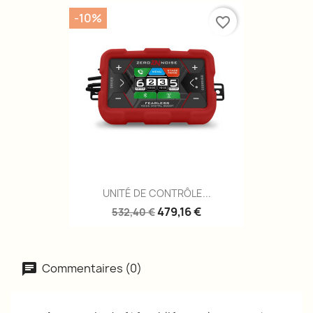
-10%
favorite_border
UNITÉ DE CONTRÔLE...
479,16 €
532,40 €
Commentaires (0)