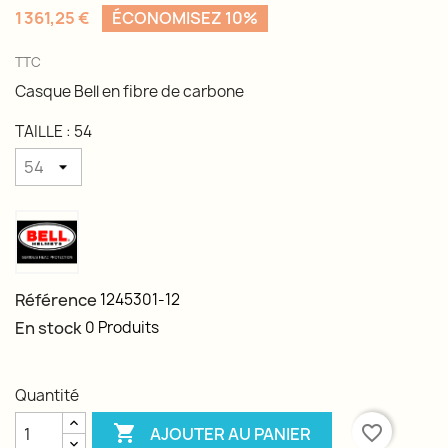
1 361,25 €
ÉCONOMISEZ 10%
TTC
Casque Bell en fibre de carbone
TAILLE : 54
Référence
1245301-12
En stock
0 Produits
Quantité

favorite_border
AJOUTER AU PANIER