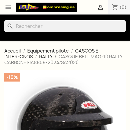
shopping_cart


(0)
search
Accueil
Equipement pilote
CASCOS E
INTERFONOS
RALLY
CASQUE BELL MAG-10 RALLY
CARBONE FIA8859-2024/SA2020
-10%