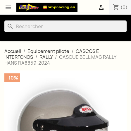
shopping_cart


(0)
search
Accueil
Equipement pilote
CASCOS E
INTERFONOS
RALLY
CASQUE BELL MAG RALLY
HANS FIA8859-2024
-10%