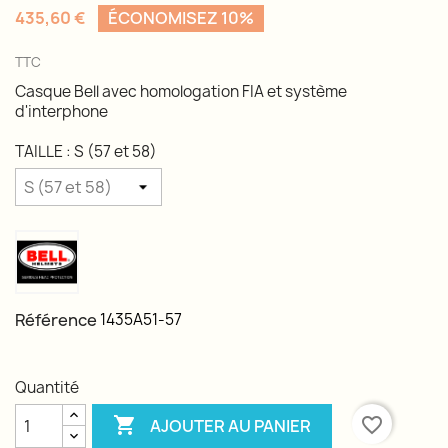
435,60 €
ÉCONOMISEZ 10%
TTC
Casque Bell avec homologation FIA et système
d'interphone
TAILLE : S (57 et 58)
Référence
1435A51-57
Quantité

favorite_border
AJOUTER AU PANIER