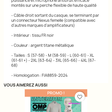
puissance et microphone antibruit efficace
montés sur une perche flexible de haute qualité
- Câble droit sortant du casque, se terminant par
un connecteur Nexus femelle (compatible avec
d'autres marques d'amplificateurs)
- Intérieur : tissu FR noir
- Couleur : argent titane métallique
- Tailles : S (57-58) - M (58-59) - L (60-61) - XL
(61-61 +) - 2XL (63-64) - 3XL (65-66) - 4XL (67-
68)
- Homologation : FIA8859-2024
VOUS AIMEREZ AUSSI
PROMO !
favorite_border