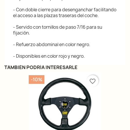
- Con doble cierre para desenganchar facilitando
el acceso a las plazas traseras del coche.
- Servido con tornillos de paso 7/16 para su
fijación.
- Refuerzo abdominal en color negro.
- Disponibles en color rojo y negro.
TAMBIÉN PODRÍA INTERESARLE
-10%
favorite_border