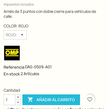
Impuestos incluidos
Arnés de 3 puntos con doble cierre para vehículos de
calle.
COLOR: ROJO
Referencia
DA0-0509-A01
En stock
2 Artículos
Cantidad

favorite_border
AÑADIR AL CARRITO