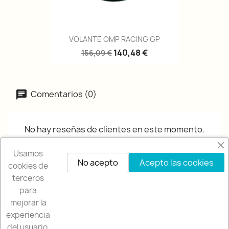
VOLANTE OMP RACING GP
140,48 €
156,09 €
Comentarios (0)
No hay reseñas de clientes en este momento.
Usamos
No acepto
Acepto las cookies
cookies de
terceros
para
mejorar la
experiencia
NUESTRA EMPRESA

del usuario,