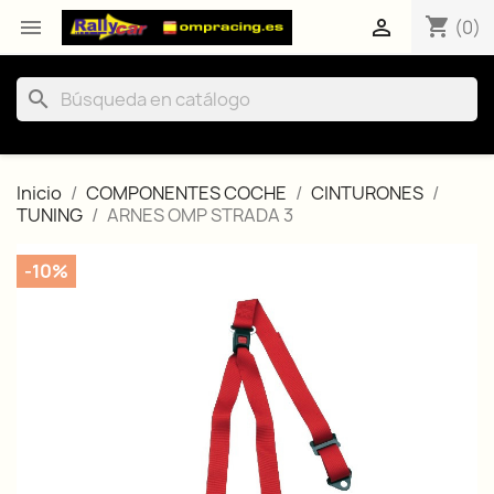
shopping_cart


(0)
search
Inicio
COMPONENTES COCHE
CINTURONES
TUNING
ARNES OMP STRADA 3
-10%