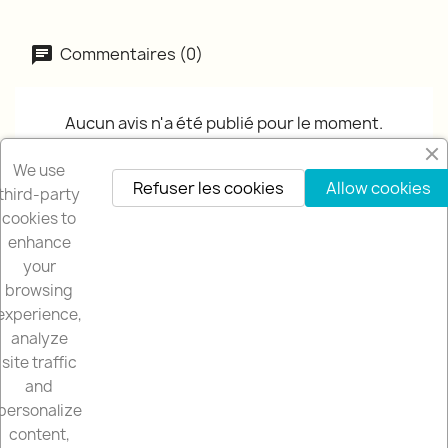
Commentaires (0)
Aucun avis n'a été publié pour le moment.
We use
Refuser les cookies
Allow cookies
third-party
cookies to
enhance
your
browsing
NOTRE SOCIETÉ

experience,
analyze
NOTRE BOUTIQUE

site traffic
and
VOTRE COMPTE

personalize
content,