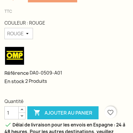
TTC
COULEUR : ROUGE
Référence
DA0-0509-A01
En stock
2 Produits
Quantité

favorite_border
AJOUTER AU PANIER

Délai de livraison pour les envois en Espagne : 24 à
48 heures. Pour les autres destinations, veuillez