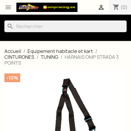
shopping_cart


(0)
search
Accueil
Equipement habitacle et kart
CINTURONES
TUNING
HARNAIS OMP STRADA 3
POINTS
-10%