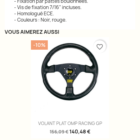
- Fixation par pattes boulonnées.
- Vis de fixation 7/16'' incluses.
- Homologué ECE.
- Couleurs : Noir, rouge.
VOUS AIMEREZ AUSSI
-10%
favorite_border
VOLANT PLAT OMP RACING GP
140,48 €
156,09 €