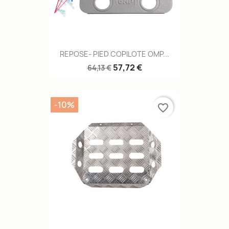
REPOSE- PIED COPILOTE OMP...
57,72 €
64,13 €
-10%
favorite_border