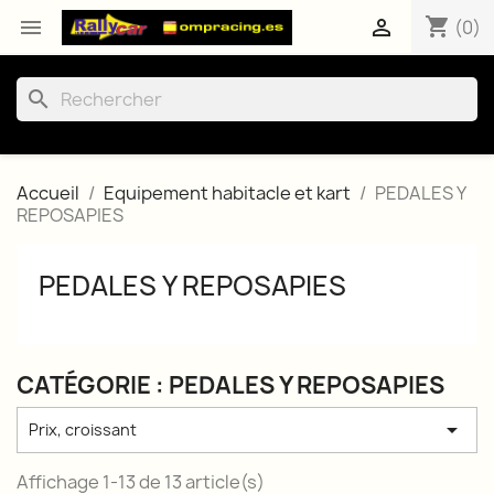
shopping_cart


(0)
search
Accueil
Equipement habitacle et kart
PEDALES Y
REPOSAPIES
PEDALES Y REPOSAPIES
CATÉGORIE : PEDALES Y REPOSAPIES

Prix, croissant
Affichage 1-13 de 13 article(s)