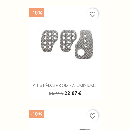
-10%
favorite_border
KIT 3 PÉDALES OMP ALUMINIUM...
22,87 €
25,41 €
-10%
favorite_border