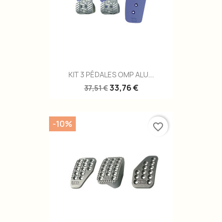
KIT 3 PÉDALES OMP ALU...
33,76 €
37,51 €
-10%
favorite_border