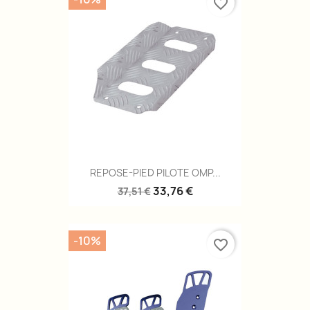
favorite_border
REPOSE-PIED PILOTE OMP...
33,76 €
37,51 €
-10%
favorite_border