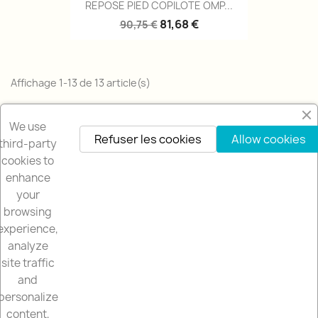
REPOSE PIED COPILOTE OMP...
81,68 €
90,75 €
Affichage 1-13 de 13 article(s)
Retour en haut

We use
Refuser les cookies
Allow cookies
third-party
cookies to
enhance
your
browsing
NOTRE SOCIETÉ

experience,
analyze
NOTRE BOUTIQUE

site traffic
and
VOTRE COMPTE

personalize
content,