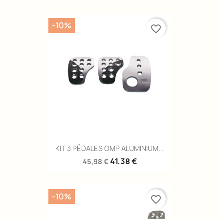
-10%
favorite_border
KIT 3 PÉDALES OMP ALUMINIUM...
41,38 €
45,98 €
-10%
favorite_border