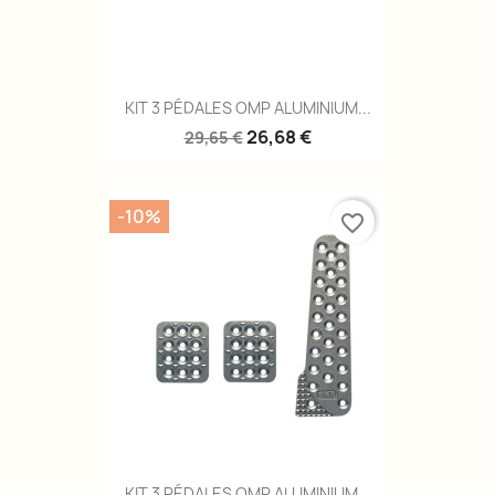
KIT 3 PÉDALES OMP ALUMINIUM...
26,68 €
29,65 €
-10%
favorite_border
KIT 3 PÉDALES OMP ALUMINIUM...