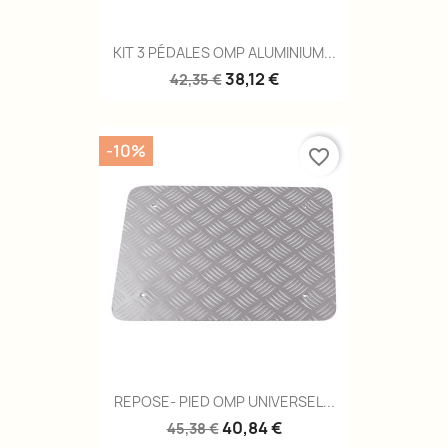
KIT 3 PÉDALES OMP ALUMINIUM...
38,12 €
42,35 €
-10%
favorite_border
REPOSE- PIED OMP UNIVERSEL...
40,84 €
45,38 €