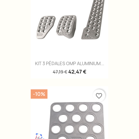
KIT 3 PÉDALES OMP ALUMINIUM...
42,47 €
47,19 €
-10%
favorite_border