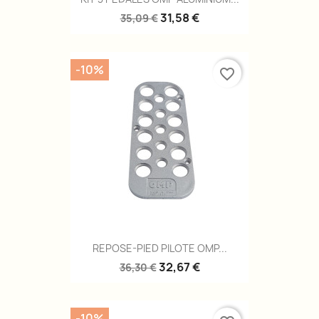
31,58 €
35,09 €
-10%
favorite_border
REPOSE-PIED PILOTE OMP...
32,67 €
36,30 €
-10%