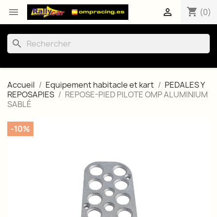
shopping_cart


(0)
search
Accueil
Equipement habitacle et kart
PEDALES Y
REPOSAPIES
REPOSE-PIED PILOTE OMP ALUMINIUM
SABLÉ
-10%