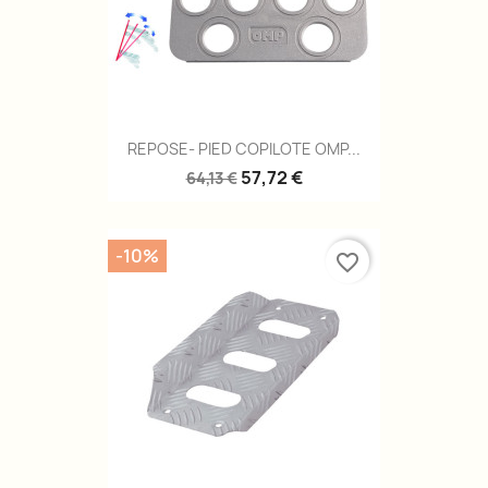
REPOSE- PIED COPILOTE OMP...
57,72 €
64,13 €
-10%
favorite_border