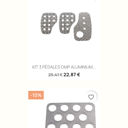
KIT 3 PÉDALES OMP ALUMINIUM...
22,87 €
25,41 €
-10%
favorite_border