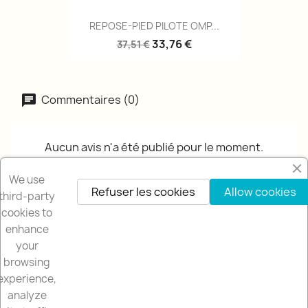
REPOSE-PIED PILOTE OMP...
33,76 €
37,51 €
Commentaires (0)
Aucun avis n'a été publié pour le moment.
We use
Refuser les cookies
Allow cookies
third-party
cookies to
enhance
your
browsing
NOTRE SOCIETÉ

experience,
analyze