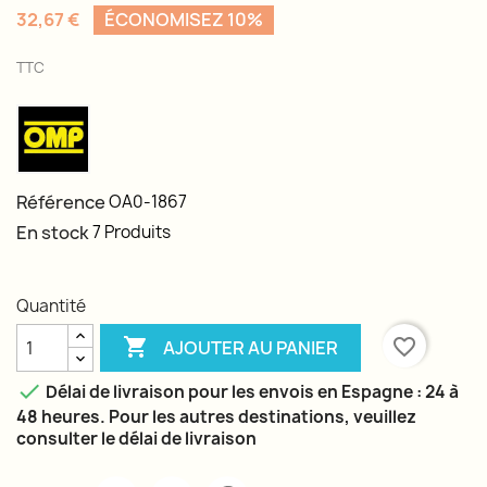
32,67 €
ÉCONOMISEZ 10%
TTC
Référence
OA0-1867
En stock
7 Produits
Quantité

favorite_border
AJOUTER AU PANIER

Délai de livraison pour les envois en Espagne : 24 à
48 heures. Pour les autres destinations, veuillez
consulter le délai de livraison