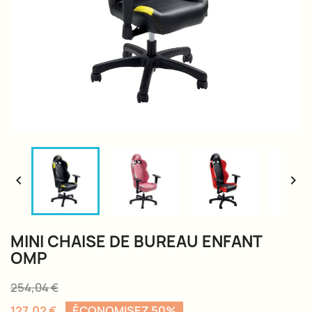


MINI CHAISE DE BUREAU ENFANT
OMP
254,04 €
127,02 €
ÉCONOMISEZ 50%