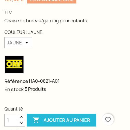
TTC
Chaise de bureau/gaming pour enfants
COULEUR : JAUNE
Référence
HA0-0821-A01
En stock
5 Produits
Quantité

favorite_border
AJOUTER AU PANIER