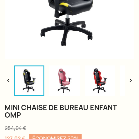


MINI CHAISE DE BUREAU ENFANT
OMP
254,04 €
127,02 €
ÉCONOMISEZ 50%