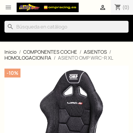
shopping_cart


(0)
search
Inicio
COMPONENTES COCHE
ASIENTOS
HOMOLOGACION FIA
ASIENTO OMP WRC-R XL
-10%