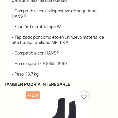
para una máxima comodidad
- Compatible con el dispositivo de seguridad
HANS ®
- Fijación lateral de tipo W
- Tapizado por completo en un nuevo material de
alta transpirabilidad AIRTEX ®
- Compatible con HANS®
- Homologado FIA 8855-1999
- Peso: 10,7 kg
TAMBIÉN PODRÍA INTERESARLE
-10%
favorite_border