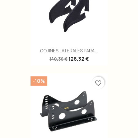
COJINES LATERALES PARA...
126,32 €
140,36 €
-10%
favorite_border