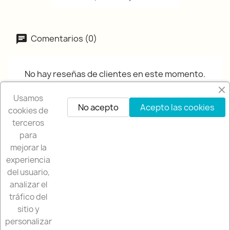
Comentarios (0)
No hay reseñas de clientes en este momento.
Usamos
No acepto
Acepto las cookies
cookies de
terceros
para
mejorar la
experiencia
NUESTRA EMPRESA

del usuario,
analizar el
NUESTRA TIENDA

tráfico del
sitio y
SU CUENTA

personalizar