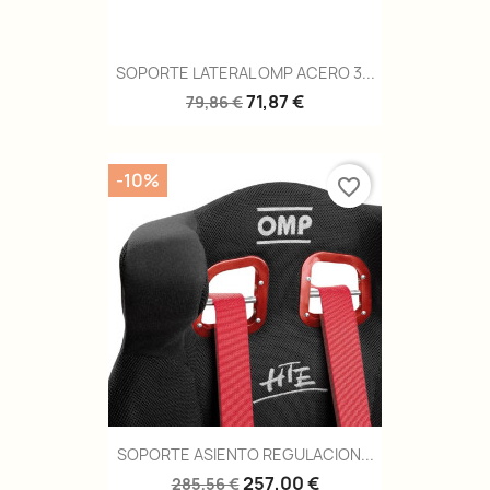
SOPORTE LATERAL OMP ACERO 3...
71,87 €
79,86 €
-10%
favorite_border
SOPORTE ASIENTO REGULACION...
257,00 €
285,56 €