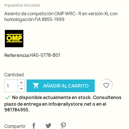
Impuestos incluidos
Asiento de competición OMP WRC- R en versión XL con
homologación FIA 8855-1999
Referencia
HA0-0778-B01
Cantidad

favorite_border
AÑADIR AL CARRITO

No disponible actualmente en stock. Consultenos
plazo de entrega en info@rallystore.net o en el
981784955.
Compartir